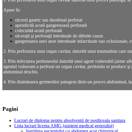
Apare în:
ulcerul gastric sau duodenal perforat
apendicită acută gangrenoasă perforată
colecistită acută perforată
ulceraţii şi perforaţii intestinale de diferite cauze
gangrenarea unei anse intestinale infarctizate sau ocluzionale, e
2. Prin perforarea unui organ cavitar, datorită unui traumatism care n
3. Prin infectarea peritoneului datorită unui agent vulnerabil (arme al
agentul vulnerant a perforat un organ cavitar, peritonita se produce şi
abdominal deschis.
4. Prin disiminarea germenilor patogeni dintr-un proces abdominal, la î
Pagini
Lucrari de diploma pentru absolventii de postliceala sanitara
Lista lucrari licenta AMG (asistent medical generalist)
Ingrijirea pacientului cu abdomen acut chirurgical