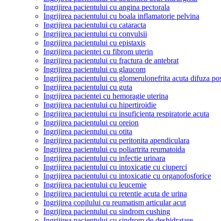
Ingrijirea pacientului cu angina pectorala
Ingrijirea pacientului cu boala inflamatorie pelvina
Ingrijirea pacientului cu cataracta
Ingrijirea pacientului cu convulsii
Ingrijirea pacientului cu epistaxis
Ingrijirea pacientei cu fibrom uterin
Ingrijirea pacientului cu fractura de antebrat
Ingrijirea pacientului cu glaucom
Ingrijirea pacientului cu glomerulonefrita acuta difuza po
Ingrijirea pacientului cu guta
Ingrijirea pacientei cu hemoragie uterina
Ingrijirea pacientului cu hipertiroidie
Ingrijirea pacientului cu insuficienta respiratorie acuta
Ingrijirea pacientului cu oreion
Ingrijirea pacientului cu otita
Ingrijirea pacientului cu peritonita apendiculara
Ingrijirea pacientului cu poliartrita reumatoida
Ingrijirea pacientului cu infectie urinara
Ingrijirea pacientului cu intoxicatie cu ciuperci
Ingrijirea pacientului cu intoxicatie cu organofosforice
Ingrijirea pacientului cu leucemie
Ingrijirea pacientului cu retentie acuta de urina
Ingrijirea copilului cu reumatism articular acut
Ingrijirea pacientului cu sindrom cushing
Ingrijirea pacientului cu sindrom de deshidratare