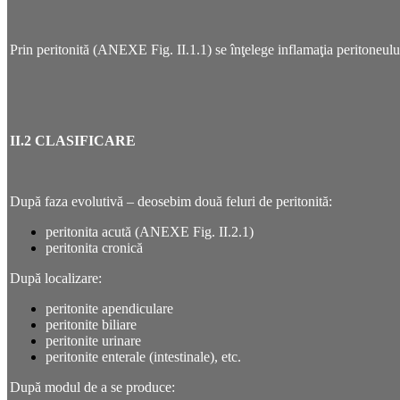
Prin peritonită (ANEXE Fig. II.1.1) se înţelege inflamaţia peritoneul
II.2 CLASIFICARE
După faza evolutivă – deosebim două feluri de peritonită:
peritonita acută (ANEXE Fig. II.2.1)
peritonita cronică
După localizare:
peritonite apendiculare
peritonite biliare
peritonite urinare
peritonite enterale (intestinale), etc.
După modul de a se produce: