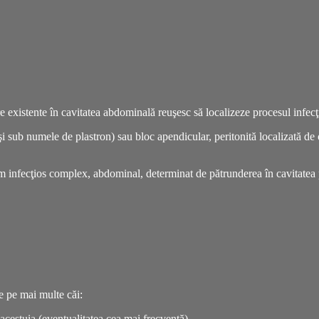
e existente în cavitatea abdominală reuşesc să localizeze procesul infecţi
sub numele de plastron) sau bloc apendicular, peritonită localizată de or
om infecţios complex, abdominal, determinat de pătrunderea în cavitatea 
e pe mai multe căi:
 acestuia (eventualitatea cea mai frecventă).