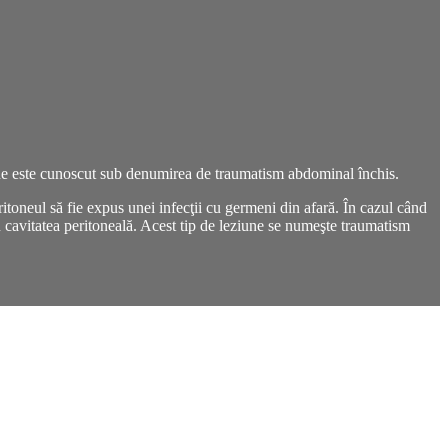
ziune este cunoscut sub denumirea de traumatism abdominal închis.
ritoneul să fie expus unei infecţii cu germeni din afară. În cazul când
în cavitatea peritoneală. Acest tip de leziune se numeşte traumatism