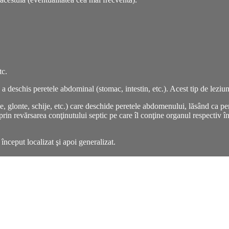
tc.
u a deschis peretele abdominal (stomac, intestin, etc.). Acest tip de le
be, glonte, schije, etc.) care deschide peretele abdomenului, lăsând ca pe
 prin revărsarea conţinutului septic pe care îl conţine organul respectiv 
nceput localizat şi apoi generalizat.