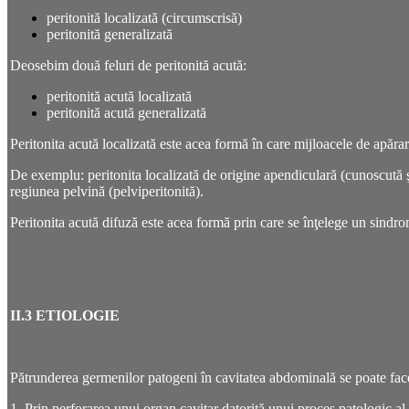
peritonită localizată (circumscrisă)
peritonită generalizată
Deosebim două feluri de peritonită acută:
peritonită acută localizată
peritonită acută generalizată
Peritonita acută localizată este acea formă în care mijloacele de apărar
De exemplu: peritonita localizată de origine apendiculară (cunoscută şi 
regiunea pelvină (pelviperitonită).
Peritonita acută difuză este acea formă prin care se înţelege un sindr
II.3 ETIOLOGIE
Pătrunderea germenilor patogeni în cavitatea abdominală se poate fac
1. Prin perforarea unui organ cavitar datorită unui proces patologic al