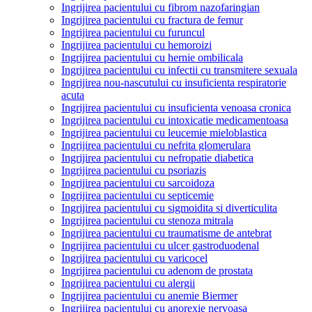
Ingrijirea pacientului cu fibrom nazofaringian
Ingrijirea pacientului cu fractura de femur
Ingrijirea pacientului cu furuncul
Ingrijirea pacientului cu hemoroizi
Ingrijirea pacientului cu hernie ombilicala
Ingrijirea pacientului cu infectii cu transmitere sexuala
Ingrijirea nou-nascutului cu insuficienta respiratorie
acuta
Ingrijirea pacientului cu insuficienta venoasa cronica
Ingrijirea pacientului cu intoxicatie medicamentoasa
Ingrijirea pacientului cu leucemie mieloblastica
Ingrijirea pacientului cu nefrita glomerulara
Ingrijirea pacientului cu nefropatie diabetica
Ingrijirea pacientului cu psoriazis
Ingrijirea pacientului cu sarcoidoza
Ingrijirea pacientului cu septicemie
Ingrijirea pacientului cu sigmoidita si diverticulita
Ingrijirea pacientului cu stenoza mitrala
Ingrijirea pacientului cu traumatisme de antebrat
Ingrijirea pacientului cu ulcer gastroduodenal
Ingrijirea pacientului cu varicocel
Ingrijirea pacientului cu adenom de prostata
Ingrijirea pacientului cu alergii
Ingrijirea pacientului cu anemie Biermer
Ingrijirea pacientului cu anorexie nervoasa