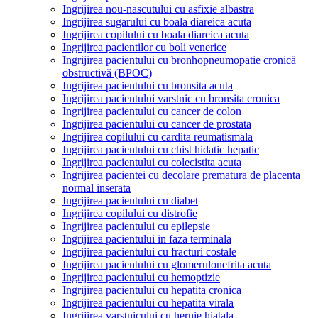
Ingrijirea nou-nascutului cu asfixie albastra
Ingrijirea sugarului cu boala diareica acuta
Ingrijirea copilului cu boala diareica acuta
Ingrijirea pacientilor cu boli venerice
Ingrijirea pacientului cu bronhopneumopatie cronică
obstructivă (BPOC)
Ingrijirea pacientului cu bronsita acuta
Ingrijirea pacientului varstnic cu bronsita cronica
Ingrijirea pacientului cu cancer de colon
Ingrijirea pacientului cu cancer de prostata
Ingrijirea copilului cu cardita reumatismala
Ingrijirea pacientului cu chist hidatic hepatic
Ingrijirea pacientului cu colecistita acuta
Ingrijirea pacientei cu decolare prematura de placenta
normal inserata
Ingrijirea pacientului cu diabet
Ingrijirea copilului cu distrofie
Ingrijirea pacientului cu epilepsie
Ingrijirea pacientului in faza terminala
Ingrijirea pacientului cu fracturi costale
Ingrijirea pacientului cu glomerulonefrita acuta
Ingrijirea pacientului cu hemoptizie
Ingrijirea pacientului cu hepatita cronica
Ingrijirea pacientului cu hepatita virala
Ingrijirea varstnicului cu hernie hiatala