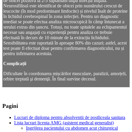
de obicei pozitivă la 2-5 săptămâni după infecția iniţială.
Neurosifilisul este identificat de obicei prin numărului crescut de
leucocite (în mod predominant limfocite) și nivelul înalt de proteine
în lichidul cerebrospinal în zona infecției. Pentru un diagnostic
imediat se poate efectua analiza microscopică în câmp întunecat a
serului extras din șancru. Totuși, nu toate spitalele au echipamentul
necesar sau angajați cu experiență pentru analiza ce trebuie
efectuată în decurs de 10 minute de la extracția lichidului.
Sensibilitatea este raportată în aproape 80% din cazuri; astfel, acest
test poate fi efectuat doar pentru confirmarea diagnosticului, nu și
pentru infirmarea acestuia.
Complicații
Dificultate în coordonarea mișcărilor musculare, paralizii, amorțeli,
orbire treptată şi demenţă. În final survine decesul.
Pagini
Lucrari de diploma pentru absolventii de postliceala sanitara
Lista lucrari licenta AMG (asistent medical generalist)
Ingrijirea pacientului cu abdomen acut chirurgical