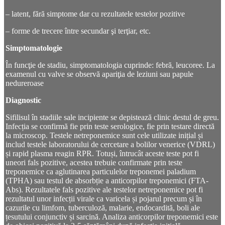
– latent, fără simptome dar cu rezultatele testelor pozitive
– forme de trecere între secundar şi terţiar, etc.
Simptomatologie
În funcţie de stadiu, simptomatologia cuprinde: febră, leucoree. La
examenul cu valve se observă apariţia de leziuni sau papule
nedureroase
Diagnostic
Sifilisul în stadiile sale incipiente se depistează clinic destul de greu.
Infecția se confirmă fie prin teste serologice, fie prin testare directă
la microscop. Testele netreponemice sunt cele utilizate inițial și
includ testele laboratorului de cercetare a bolilor venerice (VDRL)
și rapid plasma reagin RPR. Totuși, întrucât aceste teste pot fi
uneori fals pozitive, acestea trebuie confirmate prin teste
treponemice ca aglutinarea particulelor treponemei paladium
(TPHA) sau testul de absorbție a anticorpilor treponemici (FTA-
Abs). Rezultatele fals pozitive ale testelor netreponemice pot fi
rezultatul unor infecții virale ca varicela și pojarul precum și în
cazurile cu limfom, tuberculoză, malarie, endocardită, boli ale
țesutului conjunctiv și sarcină. Analiza anticorpilor treponemici este