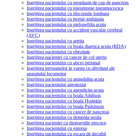
Ingrijirea pacientului cu neoplasm de cap de pancreas
Ingrijirea pacientului cu pneumonie pneumococica
Ingrijirea pacientului cu discopatie lombara
Ingrijirea pacientului cu hernie inghinala
Ingrijirea pacientului cu pielonefrita acuta
Ingrijirea pacientului cu accident vascular cerebral
(AVC)
Ingrijirea pacientului cu artrita
Ingrijirea pacientului cu boala diareica acuta (BDA)
Ingrijirea pacientului cu obezitate
Ingrijirea pacientei cu cancer de col uterin
Ingrijirea pacientului cu abces perianal
Ingrijirea persoanelor in varsta cu afectiuni ale
aparatului locomotor
Ingrijirea pacientului cu amigdalita acuta
Ingrijirea pacientului anesteziat
Ingrijirea pacientului cu apendicita acuta
Ingrijirea pacientului cu boala Addison
Ingrijirea pacientului cu boala Hodgkin
Ingrijirea pacientului cu boala Parkinson
Ingrijirea pacientului cu cancer de pancreas
Ingrijirea pacientului cu dementa senila
Ingrijirea pacientei cu disgravidie precoce
Ingrijirea pacientului cu entorsa
Ingrijirea pacientului cu escara de decubit