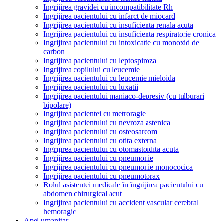
Ingrijirea gravidei cu incompatibilitate Rh
Ingrijirea pacientului cu infarct de miocard
Ingrijirea pacientului cu insuficienta renala acuta
Ingrijirea pacientului cu insuficienta respiratorie cronica
Ingrijirea pacientului cu intoxicatie cu monoxid de
carbon
Ingrijirea pacientului cu leptospiroza
Ingrijirea copilului cu leucemie
Ingrijirea pacientului cu leucemie mieloida
Ingrijirea pacientului cu luxatii
Ingrijirea pacientului maniaco-depresiv (cu tulburari
bipolare)
Ingrijirea pacientei cu metroragie
Ingrijirea pacientului cu nevroza astenica
Ingrijirea pacientului cu osteosarcom
Ingrijirea pacientului cu otita externa
Ingrijirea pacientului cu otomastoidita acuta
Ingrijirea pacientului cu pneumonie
Ingrijirea pacientului cu pneumonie monococica
Ingrijirea pacientului cu pneumotorax
Rolul asistentei medicale în îngrijirea pacientului cu
abdomen chirurgical acut
Ingrijirea pacientului cu accident vascular cerebral
hemoragic
Apel umanitar