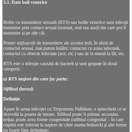
3.1. Date boli venerice
Bolile cu transmitere sexuală (BTS) sau bolile venerice sunt infecţii
transmise prin contact sexual (normal, oral sau anal) dar care pot fi
transmise şi pe alte căi.
Printre mijloacele de transmitere ale acestor boli, în afară de
contactul sexual, mai putem întâlni: contactul cu zona infectată,
contactul cu obiecte infectate (ace, etc.) sau de la mamă la făt, etc.
BTS este o infecţie cauzată de bacterii şi sunt grupate în două
categorii:
a)
BTS majore din care fac parte:
Sifilisul (luesul)
Definiție
Apare în urma infecţiei cu Treponema Pallidum, o spirochetă ce se
dezvoltă la poarta de intrare. Sifilisul poate fi primar, secundar,
terţiar, poate avea forme congenitale (sifilisul congenital – în care
copilul este infectat la naştere de către mama bolnavă) şi alte forme
nu foarte bine delimitate: