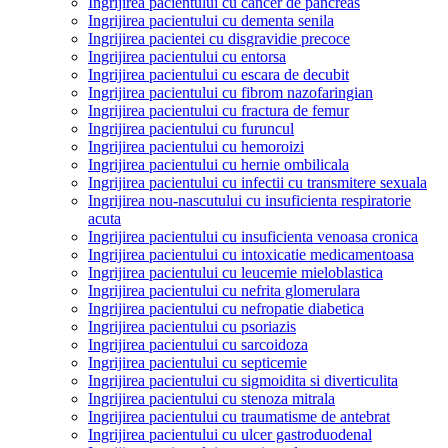
Ingrijirea pacientului cu cancer de pancreas
Ingrijirea pacientului cu dementa senila
Ingrijirea pacientei cu disgravidie precoce
Ingrijirea pacientului cu entorsa
Ingrijirea pacientului cu escara de decubit
Ingrijirea pacientului cu fibrom nazofaringian
Ingrijirea pacientului cu fractura de femur
Ingrijirea pacientului cu furuncul
Ingrijirea pacientului cu hemoroizi
Ingrijirea pacientului cu hernie ombilicala
Ingrijirea pacientului cu infectii cu transmitere sexuala
Ingrijirea nou-nascutului cu insuficienta respiratorie
acuta
Ingrijirea pacientului cu insuficienta venoasa cronica
Ingrijirea pacientului cu intoxicatie medicamentoasa
Ingrijirea pacientului cu leucemie mieloblastica
Ingrijirea pacientului cu nefrita glomerulara
Ingrijirea pacientului cu nefropatie diabetica
Ingrijirea pacientului cu psoriazis
Ingrijirea pacientului cu sarcoidoza
Ingrijirea pacientului cu septicemie
Ingrijirea pacientului cu sigmoidita si diverticulita
Ingrijirea pacientului cu stenoza mitrala
Ingrijirea pacientului cu traumatisme de antebrat
Ingrijirea pacientului cu ulcer gastroduodenal