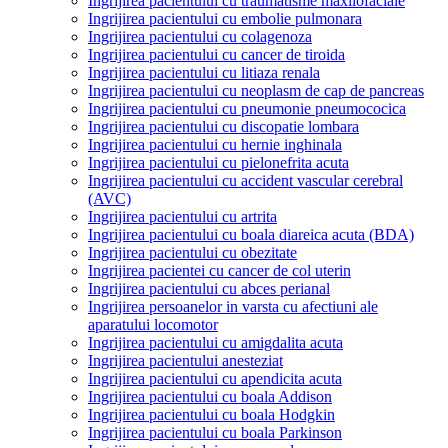
Ingrijirea pacientului cu traumatisme maxilofaciale
Ingrijirea pacientului cu embolie pulmonara
Ingrijirea pacientului cu colagenoza
Ingrijirea pacientului cu cancer de tiroida
Ingrijirea pacientului cu litiaza renala
Ingrijirea pacientului cu neoplasm de cap de pancreas
Ingrijirea pacientului cu pneumonie pneumococica
Ingrijirea pacientului cu discopatie lombara
Ingrijirea pacientului cu hernie inghinala
Ingrijirea pacientului cu pielonefrita acuta
Ingrijirea pacientului cu accident vascular cerebral
(AVC)
Ingrijirea pacientului cu artrita
Ingrijirea pacientului cu boala diareica acuta (BDA)
Ingrijirea pacientului cu obezitate
Ingrijirea pacientei cu cancer de col uterin
Ingrijirea pacientului cu abces perianal
Ingrijirea persoanelor in varsta cu afectiuni ale
aparatului locomotor
Ingrijirea pacientului cu amigdalita acuta
Ingrijirea pacientului anesteziat
Ingrijirea pacientului cu apendicita acuta
Ingrijirea pacientului cu boala Addison
Ingrijirea pacientului cu boala Hodgkin
Ingrijirea pacientului cu boala Parkinson