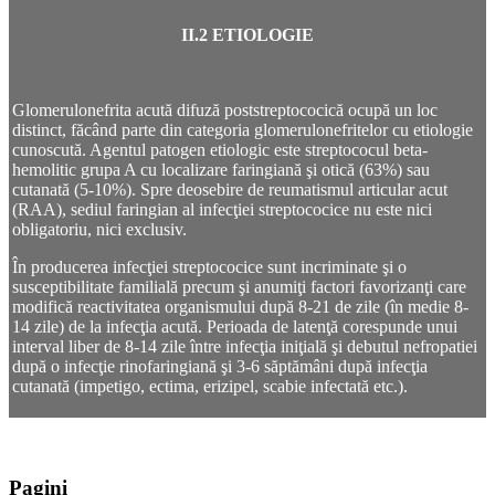
II.2 ETIOLOGIE
Glomerulonefrita acută difuză poststreptococică ocupă un loc
distinct, făcând parte din categoria glomerulonefritelor cu etiologie
cunoscută. Agentul patogen etiologic este streptococul beta-
hemolitic grupa A cu localizare faringiană şi otică (63%) sau
cutanată (5-10%). Spre deosebire de reumatismul articular acut
(RAA), sediul faringian al infecţiei streptococice nu este nici
obligatoriu, nici exclusiv.
În producerea infecţiei streptococice sunt incriminate şi o
susceptibilitate familială precum şi anumiţi factori favorizanţi care
modifică reactivitatea organismului după 8-21 de zile (în medie 8-
14 zile) de la infecţia acută. Perioada de latenţă corespunde unui
interval liber de 8-14 zile între infecţia iniţială şi debutul nefropatiei
după o infecţie rinofaringiană şi 3-6 săptămâni după infecţia
cutanată (impetigo, ectima, erizipel, scabie infectată etc.).
Pagini