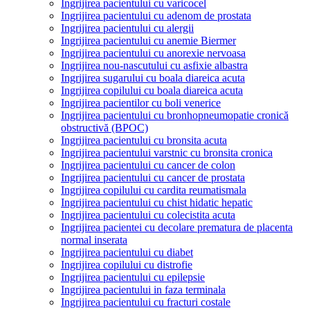
Ingrijirea pacientului cu varicocel
Ingrijirea pacientului cu adenom de prostata
Ingrijirea pacientului cu alergii
Ingrijirea pacientului cu anemie Biermer
Ingrijirea pacientului cu anorexie nervoasa
Ingrijirea nou-nascutului cu asfixie albastra
Ingrijirea sugarului cu boala diareica acuta
Ingrijirea copilului cu boala diareica acuta
Ingrijirea pacientilor cu boli venerice
Ingrijirea pacientului cu bronhopneumopatie cronică
obstructivă (BPOC)
Ingrijirea pacientului cu bronsita acuta
Ingrijirea pacientului varstnic cu bronsita cronica
Ingrijirea pacientului cu cancer de colon
Ingrijirea pacientului cu cancer de prostata
Ingrijirea copilului cu cardita reumatismala
Ingrijirea pacientului cu chist hidatic hepatic
Ingrijirea pacientului cu colecistita acuta
Ingrijirea pacientei cu decolare prematura de placenta
normal inserata
Ingrijirea pacientului cu diabet
Ingrijirea copilului cu distrofie
Ingrijirea pacientului cu epilepsie
Ingrijirea pacientului in faza terminala
Ingrijirea pacientului cu fracturi costale