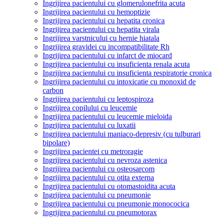
Ingrijirea pacientului cu glomerulonefrita acuta
Ingrijirea pacientului cu hemoptizie
Ingrijirea pacientului cu hepatita cronica
Ingrijirea pacientului cu hepatita virala
Ingrijirea varstnicului cu hernie hiatala
Ingrijirea gravidei cu incompatibilitate Rh
Ingrijirea pacientului cu infarct de miocard
Ingrijirea pacientului cu insuficienta renala acuta
Ingrijirea pacientului cu insuficienta respiratorie cronica
Ingrijirea pacientului cu intoxicatie cu monoxid de
carbon
Ingrijirea pacientului cu leptospiroza
Ingrijirea copilului cu leucemie
Ingrijirea pacientului cu leucemie mieloida
Ingrijirea pacientului cu luxatii
Ingrijirea pacientului maniaco-depresiv (cu tulburari
bipolare)
Ingrijirea pacientei cu metroragie
Ingrijirea pacientului cu nevroza astenica
Ingrijirea pacientului cu osteosarcom
Ingrijirea pacientului cu otita externa
Ingrijirea pacientului cu otomastoidita acuta
Ingrijirea pacientului cu pneumonie
Ingrijirea pacientului cu pneumonie monococica
Ingrijirea pacientului cu pneumotorax