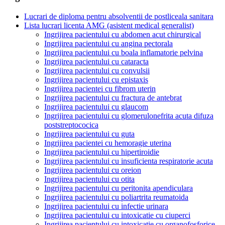
Lucrari de diploma pentru absolventii de postliceala sanitara
Lista lucrari licenta AMG (asistent medical generalist)
Ingrijirea pacientului cu abdomen acut chirurgical
Ingrijirea pacientului cu angina pectorala
Ingrijirea pacientului cu boala inflamatorie pelvina
Ingrijirea pacientului cu cataracta
Ingrijirea pacientului cu convulsii
Ingrijirea pacientului cu epistaxis
Ingrijirea pacientei cu fibrom uterin
Ingrijirea pacientului cu fractura de antebrat
Ingrijirea pacientului cu glaucom
Ingrijirea pacientului cu glomerulonefrita acuta difuza
poststreptococica
Ingrijirea pacientului cu guta
Ingrijirea pacientei cu hemoragie uterina
Ingrijirea pacientului cu hipertiroidie
Ingrijirea pacientului cu insuficienta respiratorie acuta
Ingrijirea pacientului cu oreion
Ingrijirea pacientului cu otita
Ingrijirea pacientului cu peritonita apendiculara
Ingrijirea pacientului cu poliartrita reumatoida
Ingrijirea pacientului cu infectie urinara
Ingrijirea pacientului cu intoxicatie cu ciuperci
Ingrijirea pacientului cu intoxicatie cu organofosforice