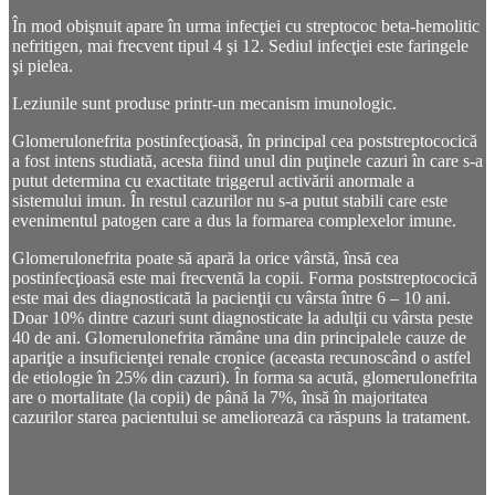
În mod obişnuit apare în urma infecţiei cu streptococ beta-hemolitic
nefritigen, mai frecvent tipul 4 şi 12. Sediul infecţiei este faringele
şi pielea.
Leziunile sunt produse printr-un mecanism imunologic.
Glomerulonefrita postinfecţioasă, în principal cea poststreptococică
a fost intens studiată, acesta fiind unul din puţinele cazuri în care s-a
putut determina cu exactitate triggerul activării anormale a
sistemului imun. În restul cazurilor nu s-a putut stabili care este
evenimentul patogen care a dus la formarea complexelor imune.
Glomerulonefrita poate să apară la orice vârstă, însă cea
postinfecţioasă este mai frecventă la copii. Forma poststreptococică
este mai des diagnosticată la pacienţii cu vârsta între 6 – 10 ani.
Doar 10% dintre cazuri sunt diagnosticate la adulţii cu vârsta peste
40 de ani. Glomerulonefrita rămâne una din principalele cauze de
apariţie a insuficienţei renale cronice (aceasta recunoscând o astfel
de etiologie în 25% din cazuri). În forma sa acută, glomerulonefrita
are o mortalitate (la copii) de până la 7%, însă în majoritatea
cazurilor starea pacientului se ameliorează ca răspuns la tratament.