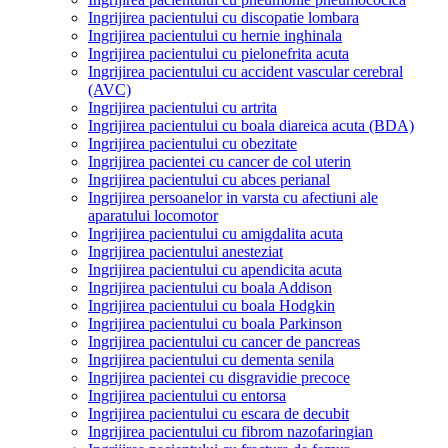
Ingrijirea pacientului cu discopatie lombara
Ingrijirea pacientului cu hernie inghinala
Ingrijirea pacientului cu pielonefrita acuta
Ingrijirea pacientului cu accident vascular cerebral
(AVC)
Ingrijirea pacientului cu artrita
Ingrijirea pacientului cu boala diareica acuta (BDA)
Ingrijirea pacientului cu obezitate
Ingrijirea pacientei cu cancer de col uterin
Ingrijirea pacientului cu abces perianal
Ingrijirea persoanelor in varsta cu afectiuni ale
aparatului locomotor
Ingrijirea pacientului cu amigdalita acuta
Ingrijirea pacientului anesteziat
Ingrijirea pacientului cu apendicita acuta
Ingrijirea pacientului cu boala Addison
Ingrijirea pacientului cu boala Hodgkin
Ingrijirea pacientului cu boala Parkinson
Ingrijirea pacientului cu cancer de pancreas
Ingrijirea pacientului cu dementa senila
Ingrijirea pacientei cu disgravidie precoce
Ingrijirea pacientului cu entorsa
Ingrijirea pacientului cu escara de decubit
Ingrijirea pacientului cu fibrom nazofaringian