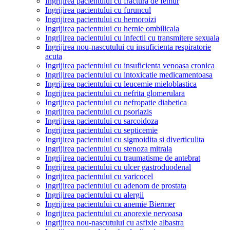
Ingrijirea pacientului cu fractura de femur
Ingrijirea pacientului cu furuncul
Ingrijirea pacientului cu hemoroizi
Ingrijirea pacientului cu hernie ombilicala
Ingrijirea pacientului cu infectii cu transmitere sexuala
Ingrijirea nou-nascutului cu insuficienta respiratorie
acuta
Ingrijirea pacientului cu insuficienta venoasa cronica
Ingrijirea pacientului cu intoxicatie medicamentoasa
Ingrijirea pacientului cu leucemie mieloblastica
Ingrijirea pacientului cu nefrita glomerulara
Ingrijirea pacientului cu nefropatie diabetica
Ingrijirea pacientului cu psoriazis
Ingrijirea pacientului cu sarcoidoza
Ingrijirea pacientului cu septicemie
Ingrijirea pacientului cu sigmoidita si diverticulita
Ingrijirea pacientului cu stenoza mitrala
Ingrijirea pacientului cu traumatisme de antebrat
Ingrijirea pacientului cu ulcer gastroduodenal
Ingrijirea pacientului cu varicocel
Ingrijirea pacientului cu adenom de prostata
Ingrijirea pacientului cu alergii
Ingrijirea pacientului cu anemie Biermer
Ingrijirea pacientului cu anorexie nervoasa
Ingrijirea nou-nascutului cu asfixie albastra