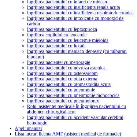
Ingrijirea pacientului cu infarct de miocard
Ingrijirea pacientului cu insuficienta renala acuta
Ingrijirea pacientului cu insuficienta respiratorie cronica
Ingrijirea pacientului cu intoxicatie cu monoxid de
carbon
Ingrijirea pacientului cu leptospiroza
Ingrijirea copilului cu leucemie
Ingrijirea pacientului cu leucemie mieloida
Ingrijirea pacientului cu luxatii
Ingrijirea pacientului maniaco-depresiv (cu tulburari
bipolare)
Ingrijirea pacientei cu metroragie
Ingrijirea pacientului cu nevroza astenica
Ingrijirea pacientului cu osteosarcom
Ingrijirea pacientului cu otita externa
Ingrijirea pacientului cu otomastoidita acuta
Ingrijirea pacientului cu pneumonie
Ingrijirea pacientului cu pneumonie monococica
Ingrijirea pacientului cu pneumotorax
Rolul asistentei medicale în îngrijirea pacientului cu
abdomen chirurgical acut
Ingrijirea pacientului cu accident vascular cerebral
hemoragic
Apel umanitar
Lista lucrari licenta AMF (asistent medical de farmacie)