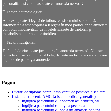
personalitate și emoții asociate cu anorexia nervoasă.
¯ Factori neurobiologici:
Anorexia poate fi legată de tulburarea sistemului serotonină.
Înfometarea a fost propusă a fi legată în mod particular de anxietate,
controlul impulsivității, de nivelele scăzute de triptofan și
metabolismul hormonilor tiroidieni.
¯ Factori nutriționali:
Deficitul de zinc poate juca un rol în anorexia nervoasă. Nu este
considerat cauzator inițial al bolii, dar este un factor accelerant care
depinde de patologia anorexiei.
Pagini
Lucrari de diploma pentru absolventii de postliceala sanitara
Lista lucrari licenta AMG (asistent medical generalist)
Ingrijirea pacientului cu abdomen acut chirurgical
Ingrijirea pacientului cu angina pectorala
Ingrijirea pacientului cu boala inflamatorie pelvina