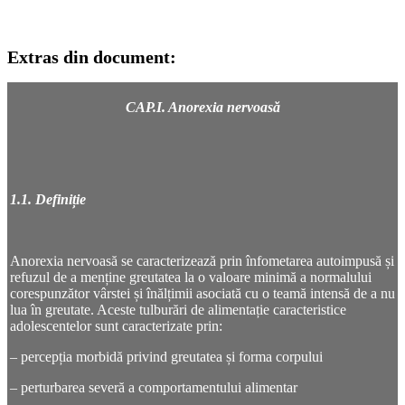
Extras din document:
CAP.I. Anorexia nervoasă
1.1. Definiție
Anorexia nervoasă se caracterizează prin înfometarea autoimpusă și
refuzul de a menține greutatea la o valoare minimă a normalului
corespunzător vârstei și înălțimii asociată cu o teamă intensă de a nu
lua în greutate. Aceste tulburări de alimentație caracteristice
adolescentelor sunt caracterizate prin:
– percepția morbidă privind greutatea și forma corpului
– perturbarea severă a comportamentului alimentar