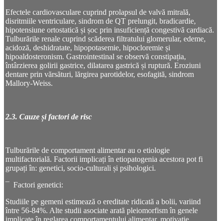
Efectele cardiovasculare cuprind prolapsul de valvă mitrală,
disritmiile ventriculare, sindrom de QT prelungit, bradicardie,
hipotensiune ortostatică și șoc prin insuficiență congestivă cardiacă.
Tulburările renale cuprind scăderea filtratului glomerular, edeme,
acidoză, deshidratate, hipopotasemie, hipocloremie și
hipoaldosteronism. Gastrointestinal se observă constipația,
întârzierea golirii gastrice, dilatarea gastrică și ruptură. Eroziuni
dentare prin vărsături, lărgirea parotidelor, esofagită, sindrom
Mallory-Weiss.
2.3. Cauze și factori de risc
Tulburările de comportament alimentar au o etiologie
multifactorială. Factorii implicați în etiopatogenia acestora pot fi
grupați în: genetici, socio-culturali și psihologici.
¯ Factori genetici:
Studiile pe gemeni estimează o ereditate ridicată a bolii, variind
între 56-84%. Alte studii asociate arată pleiomorfism în genele
implicate în reglarea comportamentului alimentar, motivație,