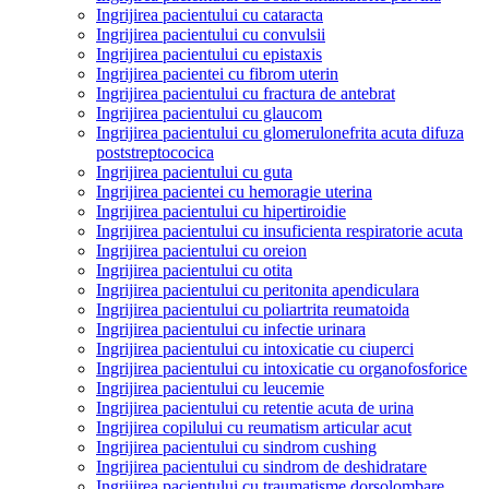
Ingrijirea pacientului cu cataracta
Ingrijirea pacientului cu convulsii
Ingrijirea pacientului cu epistaxis
Ingrijirea pacientei cu fibrom uterin
Ingrijirea pacientului cu fractura de antebrat
Ingrijirea pacientului cu glaucom
Ingrijirea pacientului cu glomerulonefrita acuta difuza
poststreptococica
Ingrijirea pacientului cu guta
Ingrijirea pacientei cu hemoragie uterina
Ingrijirea pacientului cu hipertiroidie
Ingrijirea pacientului cu insuficienta respiratorie acuta
Ingrijirea pacientului cu oreion
Ingrijirea pacientului cu otita
Ingrijirea pacientului cu peritonita apendiculara
Ingrijirea pacientului cu poliartrita reumatoida
Ingrijirea pacientului cu infectie urinara
Ingrijirea pacientului cu intoxicatie cu ciuperci
Ingrijirea pacientului cu intoxicatie cu organofosforice
Ingrijirea pacientului cu leucemie
Ingrijirea pacientului cu retentie acuta de urina
Ingrijirea copilului cu reumatism articular acut
Ingrijirea pacientului cu sindrom cushing
Ingrijirea pacientului cu sindrom de deshidratare
Ingrijirea pacientului cu traumatisme dorsolombare