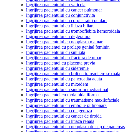
Ingrijirea pacientului cu varicela
Ingrijirea pacientului cu cancer pulmonar
Ingrijirea pacientului cu conjunctivita
Ingrijirea pacientului cu corpi straini oculari
Ingrijirea pacientului cu litiaza biliara
Ingrijirea pacientului cu tromboflebita hemoroidala
Ingrijirea pacientului cu degeratura
Ingrijirea pacientului cu neoplasm mamar
Ingrijirea pacientei cu prolaps genital feminin
Ingrijirea pacientului cu sinuzita
Ingrijirea pacientului cu fractura de umar
Ingrijirea pacientei cu placenta previa
Ingrijirea pacientului cu sideremie
Ingrijirea pacientului cu boli cu transmitere sexuala
Ingrijirea pacientului cu pancreatita acuta
Ingrijirea pacientului cu mixedem
Ingrijirea pacientului cu sindrom mediastinal
Ingrijirea pacientei cu mola hidatiforma
Ingrijirea pacientului cu traumatisme maxilofaciale
Ingrijirea pacientului cu embolie pulmonara
Ingrijirea pacientului cu colagenoza
Ingrijirea pacientului cu cancer de tiroida
Ingrijirea pacientului cu litiaza renala
Ingrijirea pacientului cu neoplasm de cap de pancreas
Ingrijirea pacientului cu pneumonie pneumococica