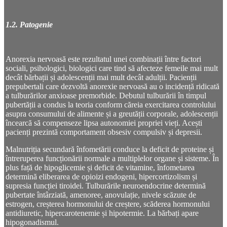
1.2. Patogenie
Anorexia nervoasă este rezultatul unei combinații între factori
sociali, psihologici, biologici care tind să afecteze femeile mai mult
decât bărbații și adolescenții mai mult decât adulții. Pacienții
prepubertali care dezvoltă anorexie nervoasă au o incidență ridicată
a tulburărilor anxioase premorbide. Debutul tulburării în timpul
pubertății a condus la teoria conform căreia exercitarea controlului
asupra consumului de alimente și a greutății corporale, adolescenții
încearcă să compenseze lipsa autonomiei propriei vieți. Acești
pacienți prezintă comportament obsesiv compulsiv și depresii.
Malnutriția secundară înfometării conduce la deficit de proteine și
întreruperea funcționării normale a multiplelor organe și sisteme. În
plus față de hipoglicemie și deficit de vitamine, înfometarea
determină eliberarea de opioizi endogeni, hipercortizolism și
supresia funcției tiroidei. Tulburările neuroendocrine determină
pubertate întârziată, amenoree, anovulație, nivele scăzute de
estrogen, creșterea hormonului de creștere, scăderea hormonului
antidiuretic, hipercarotenemie și hipotermie. La bărbați apare
hipogonadismul.