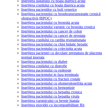
Ingrijirea sugarului cu boala diareica acuta
Ingrijirea copilului cu boala diareica acuta
Ingrijirea pacientilor cu boli venerice
Ingrijirea pacientului cu bronhopneumopatie cronică
obstructivă (BPOC)
Ingrijirea pacientului cu bronsita acuta
Ingrijirea pacientului varstnic cu bronsita cronica
Ingrijirea pacientului cu cancer de colon
Ingrijirea pacientului cu cancer de prostata
Ingrijirea copilului cu cardita reumatismala
Ingrijirea pacientului cu chist hidatic hepatic
Ingrijirea pacientului cu colecistita acuta
Ingrijirea pacientei cu decolare prematura de placenta
normal inserata
Ingrijirea pacientului cu diabet
Ingrijirea copilului cu distrofie
Ingrijirea pacientului cu epilepsie
Ingrijirea pacientului in faza terminala
Ingrijirea pacientului cu fracturi costale
Ingrijirea pacientului cu glomerulonefrita acuta
Ingrijirea pacientului cu hemoptizie
Ingrijirea pacientului cu hepatita cronica
Ingrijirea pacientului cu hepatita virala
Ingrijirea varstnicului cu hernie hiatala
Ingrijirea gravidei cu incompatibilitate Rh