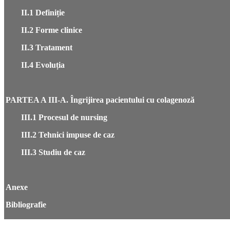
II.1 D
efiniție
II.2
Forme clinice
II.3 Tratament
II.4 Evoluția
PARTEA A III-A. Îngrijirea pacientului cu colagenoză
III.1 Procesul de nursing
III.2 Tehnici impuse de caz
III.3 Studiu de caz
Anexe
Bibliografie