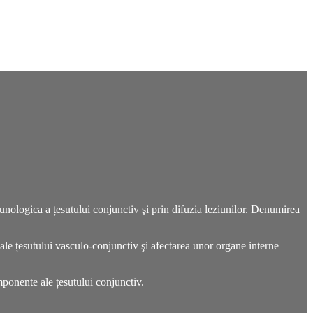
imunologica a
țesutului conjunctiv
şi prin difuzia leziunilor. Denumirea
 ale țesutului vasculo-conjunctiv şi afectarea unor organe interne
onente ale țesutului conjunctiv.