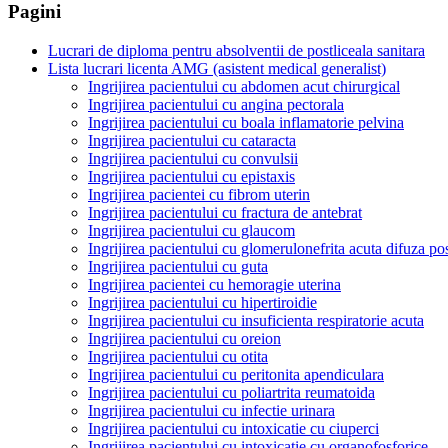
Pagini
Lucrari de diploma pentru absolventii de postliceala sanitara
Lista lucrari licenta AMG (asistent medical generalist)
Ingrijirea pacientului cu abdomen acut chirurgical
Ingrijirea pacientului cu angina pectorala
Ingrijirea pacientului cu boala inflamatorie pelvina
Ingrijirea pacientului cu cataracta
Ingrijirea pacientului cu convulsii
Ingrijirea pacientului cu epistaxis
Ingrijirea pacientei cu fibrom uterin
Ingrijirea pacientului cu fractura de antebrat
Ingrijirea pacientului cu glaucom
Ingrijirea pacientului cu glomerulonefrita acuta difuza po
Ingrijirea pacientului cu guta
Ingrijirea pacientei cu hemoragie uterina
Ingrijirea pacientului cu hipertiroidie
Ingrijirea pacientului cu insuficienta respiratorie acuta
Ingrijirea pacientului cu oreion
Ingrijirea pacientului cu otita
Ingrijirea pacientului cu peritonita apendiculara
Ingrijirea pacientului cu poliartrita reumatoida
Ingrijirea pacientului cu infectie urinara
Ingrijirea pacientului cu intoxicatie cu ciuperci
Ingrijirea pacientului cu intoxicatie cu organofosforice