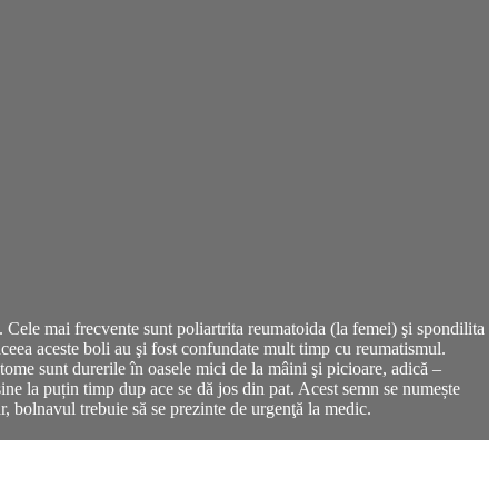
Cele mai frecvente sunt poliartrita reumatoida (la femei) şi spondilita
 aceea aceste boli au şi fost confundate mult timp cu reumatismul.
tome sunt durerile în oasele mici de la mâini şi picioare, adică –
 sine la puțin timp dup ace se dă jos din pat. Acest semn se numește
ar, bolnavul trebuie să se prezinte de urgenţă la medic.