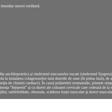
 imunitar
uneori
ereditară
.
:
ita anchilopoietica şi sindromul mucoaselor uscate (sindromul Sjogren). 
da la instalarea colagenozelor sunt durerile de oase (în prima fază), de
iția de chisturi cardiace). În cazul poliartritei reumatoide, primele simp
ineața “înțepenit” şi cu dureri ale coloanei cervicale care cedează de la
iilor, subfebrilitate, oboseala, scăderea forței muscular şi dureri muscul