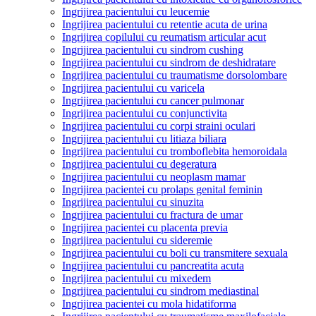
Ingrijirea pacientului cu leucemie
Ingrijirea pacientului cu retentie acuta de urina
Ingrijirea copilului cu reumatism articular acut
Ingrijirea pacientului cu sindrom cushing
Ingrijirea pacientului cu sindrom de deshidratare
Ingrijirea pacientului cu traumatisme dorsolombare
Ingrijirea pacientului cu varicela
Ingrijirea pacientului cu cancer pulmonar
Ingrijirea pacientului cu conjunctivita
Ingrijirea pacientului cu corpi straini oculari
Ingrijirea pacientului cu litiaza biliara
Ingrijirea pacientului cu tromboflebita hemoroidala
Ingrijirea pacientului cu degeratura
Ingrijirea pacientului cu neoplasm mamar
Ingrijirea pacientei cu prolaps genital feminin
Ingrijirea pacientului cu sinuzita
Ingrijirea pacientului cu fractura de umar
Ingrijirea pacientei cu placenta previa
Ingrijirea pacientului cu sideremie
Ingrijirea pacientului cu boli cu transmitere sexuala
Ingrijirea pacientului cu pancreatita acuta
Ingrijirea pacientului cu mixedem
Ingrijirea pacientului cu sindrom mediastinal
Ingrijirea pacientei cu mola hidatiforma