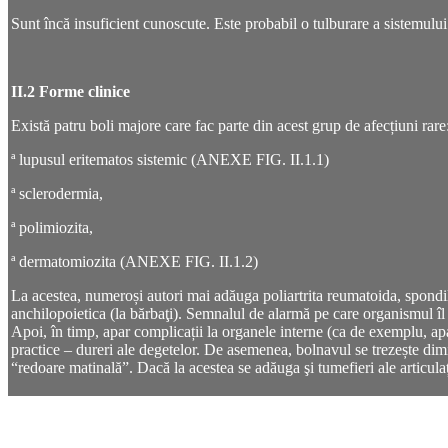
Sunt încă insuficient cunoscute. Este probabil o
tulburare
a
sistemului
II.2 Forme clinice
Există patru boli majore care fac parte din acest grup de afecțiuni rare
ª lupusul eritematos sistemic (ANEXE FIG. II.1.1)
ª sclerodermia,
ª polimiozita,
ª dermatomiozita (ANEXE FIG. II.1.2)
La acestea, numeroși autori mai adăuga poliartrita reumatoida, spondil
anchilopoietica (la bărbaţi). Semnalul de alarmă pe care organismul îl 
Apoi, în timp, apar complicații la organele interne (ca de exemplu, apar
practice – dureri ale degetelor. De asemenea, bolnavul se trezește dim
“redoare matinală”. Dacă la acestea se adăuga şi tumefieri ale articulaț