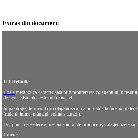
Extras din document:
II.1 Definiție
Boala
metabolică caracterizată prin proliferarea
colagenului
în
țesutul
de
boala sistemica
este preferata azi.
În patologie, termenul de colagenoza a fost introdus la începutul decen
(rinichi, inima, plămâni, splina s.a.m.d.).
Din punct de vedere al mecanismului de producere, colagenozele sunt
Cauze: