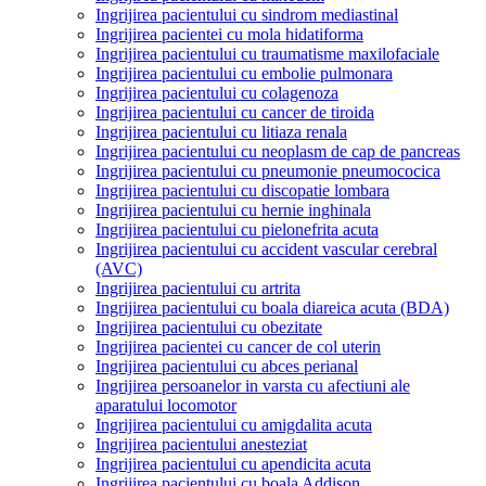
Ingrijirea pacientului cu sindrom mediastinal
Ingrijirea pacientei cu mola hidatiforma
Ingrijirea pacientului cu traumatisme maxilofaciale
Ingrijirea pacientului cu embolie pulmonara
Ingrijirea pacientului cu colagenoza
Ingrijirea pacientului cu cancer de tiroida
Ingrijirea pacientului cu litiaza renala
Ingrijirea pacientului cu neoplasm de cap de pancreas
Ingrijirea pacientului cu pneumonie pneumococica
Ingrijirea pacientului cu discopatie lombara
Ingrijirea pacientului cu hernie inghinala
Ingrijirea pacientului cu pielonefrita acuta
Ingrijirea pacientului cu accident vascular cerebral
(AVC)
Ingrijirea pacientului cu artrita
Ingrijirea pacientului cu boala diareica acuta (BDA)
Ingrijirea pacientului cu obezitate
Ingrijirea pacientei cu cancer de col uterin
Ingrijirea pacientului cu abces perianal
Ingrijirea persoanelor in varsta cu afectiuni ale
aparatului locomotor
Ingrijirea pacientului cu amigdalita acuta
Ingrijirea pacientului anesteziat
Ingrijirea pacientului cu apendicita acuta
Ingrijirea pacientului cu boala Addison