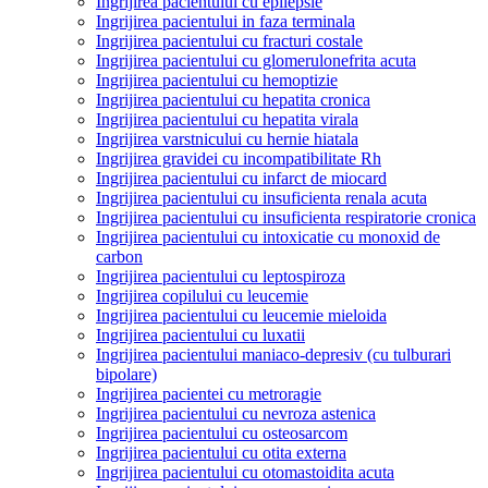
Ingrijirea pacientului cu epilepsie
Ingrijirea pacientului in faza terminala
Ingrijirea pacientului cu fracturi costale
Ingrijirea pacientului cu glomerulonefrita acuta
Ingrijirea pacientului cu hemoptizie
Ingrijirea pacientului cu hepatita cronica
Ingrijirea pacientului cu hepatita virala
Ingrijirea varstnicului cu hernie hiatala
Ingrijirea gravidei cu incompatibilitate Rh
Ingrijirea pacientului cu infarct de miocard
Ingrijirea pacientului cu insuficienta renala acuta
Ingrijirea pacientului cu insuficienta respiratorie cronica
Ingrijirea pacientului cu intoxicatie cu monoxid de
carbon
Ingrijirea pacientului cu leptospiroza
Ingrijirea copilului cu leucemie
Ingrijirea pacientului cu leucemie mieloida
Ingrijirea pacientului cu luxatii
Ingrijirea pacientului maniaco-depresiv (cu tulburari
bipolare)
Ingrijirea pacientei cu metroragie
Ingrijirea pacientului cu nevroza astenica
Ingrijirea pacientului cu osteosarcom
Ingrijirea pacientului cu otita externa
Ingrijirea pacientului cu otomastoidita acuta