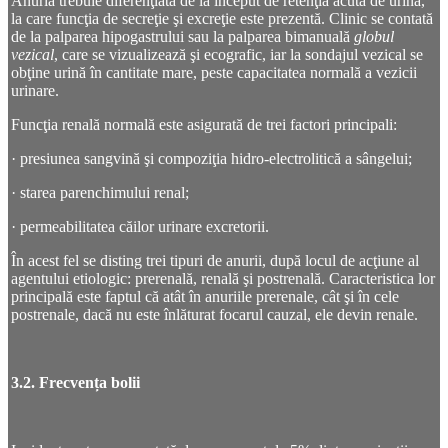
Anuria trebuie diferenţiată de la început de retenţia acută de urină,
la care funcţia de secreţie şi excreţie este prezentă. Clinic se contată
de la palparea hipogastrului sau la palparea bimanuală
globul
vezical
, care se vizualizează şi ecografic, iar la sondajul vezical se
obţine urină în cantitate mare, peste capacitatea normală a vezicii
urinare.
Funcţia renală normală este asigurată de trei factori principali:
· presiunea sangvină şi compoziţia hidro-electrolitică a sângelui;
· starea parenchimului renal;
· permeabilitatea căilor urinare excretorii.
În acest fel se disting trei tipuri de anurii, după locul de acţiune al
agentului etiologic: prerenală, renală şi postrenală. Caracteristica lor
principală este faptul că atât în anuriile prerenale, cât şi în cele
postrenale, dacă nu este înlăturat focarul cauzal, ele devin renale.
3.2. Frecvența bolii