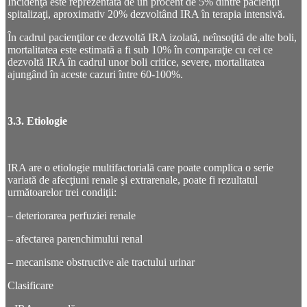
Incidenţa este reprezentată de un procent de 5% dintre pacienţii
spitalizaţi, aproximativ 20% dezvoltând IRA în terapia intensivă.
În cadrul pacienţilor ce dezvoltă IRA izolată, neînsoţită de alte boli,
mortalitatea este estimată a fi sub 10% în comparaţie cu cei ce
dezvoltă IRA în cadrul unor boli critice, severe, mortalitatea
ajungând în aceste cazuri între 60-100%.
3.3. Etiologie
IRA are o etiologie multifactorială care poate complica o serie
variată de afecţiuni renale şi extrarenale, poate fi rezultatul
următoarelor trei condiţii:
– deteriorarea perfuziei renale
– afectarea parenchimului renal
– mecanisme obstructive ale tractului urinar
Clasificare