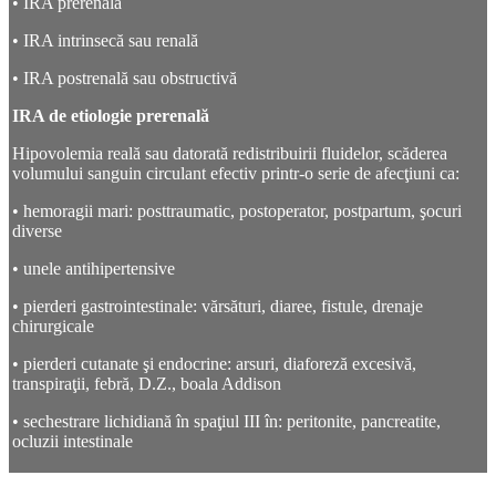
• IRA prerenală
• IRA intrinsecă sau renală
• IRA postrenală sau obstructivă
IRA de etiologie prerenală
Hipovolemia reală sau datorată redistribuirii fluidelor, scăderea
volumului sanguin circulant efectiv printr-o serie de afecţiuni ca:
• hemoragii mari: posttraumatic, postoperator, postpartum, şocuri
diverse
• unele antihipertensive
• pierderi gastrointestinale: vărsături, diaree, fistule, drenaje
chirurgicale
• pierderi cutanate şi endocrine: arsuri, diaforeză excesivă,
transpiraţii, febră, D.Z., boala Addison
• sechestrare lichidiană în spaţiul III în: peritonite, pancreatite,
ocluzii intestinale