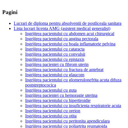
Pagini
Lucrari de diploma pentru absolventii de postliceala sanitara
Lista lucrari licenta AMG (asistent medical generalist)
Ingrijirea pacientului cu abdomen acut chirurgical
Ingrijirea pacientului cu angina pectorala
Ingrijirea pacientului cu boala inflamatorie pelvina
Ingrijirea pacientului cu cataracta
Ingrijirea pacientului cu convulsii
Ingrijirea pacientului cu epistaxis
Ingrijirea pacientei cu fibrom uterin
Ingrijirea pacientului cu fractura de antebrat
Ingrijirea pacientului cu glaucom
Ingrijirea pacientului cu glomerulonefrita acuta difuza
poststreptococica
Ingrijirea pacientului cu guta
Ingrijirea pacientei cu hemoragie uterina
Ingrijirea pacientului cu hipertiroidie
Ingrijirea pacientului cu insuficienta respiratorie acuta
Ingrijirea pacientului cu oreion
Ingrijirea pacientului cu otita
Ingrijirea pacientului cu peritonita apendiculara
Ingrijirea pacientului cu poliartrita reumatoida