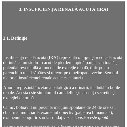
3. INSUFICIENȚA RENALĂ ACUTĂ (IRA)
3.1. Definiţie
Insuficienţa renală acută (IRA) reprezintă o urgenţă medicală acută
definită ca un sindrom acut de pierdere rapidă parţial sau totală şi
potenţial reversibilă a funcţiei de excreţie renală, tipic pe un
parenchim renal sănătos şi rareori pe o nefropatie veche. Semnul
major al insuficienței renale acute este anuria.
Anuria reprezintă încetarea patologică a urinării, întâlnită în bolile
renale. Acesta este simptomul care defineşte absența secreţiei şi
excreţiei de urină.
Clinic, bolnavul nu prezintă micţiuni spontane de 24 de ore sau
chiar mai mult, iar la examenul obiectiv (palparea bimanuală),
examenul ecografic sau la sondaj vezical,
vezica este goală
.